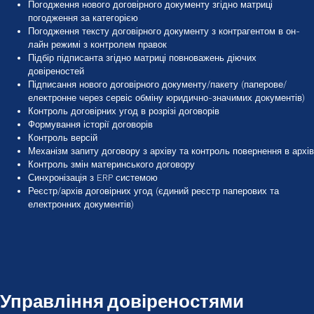
Погодження нового договірного документу згідно матриці
погодження за категорією
Погодження тексту договірного документу з контрагентом в он-
лайн режимі з контролем правок
Підбір підписанта згідно матриці повноважень діючих
довіреностей
Підписання нового договірного документу/пакету (паперове/
електронне через сервіс обміну юридично-значимих документів)
Контроль договірних угод в розрізі договорів
Формування історії договорів
Контроль версій
Механізм запиту договору з архіву та контроль повернення в архів
Контроль змін материнського договору
Синхронізація з ERP системою
Реєстр/архів договірних угод (єдиний реєстр паперових та
електронних документів)
Управління довіреностями