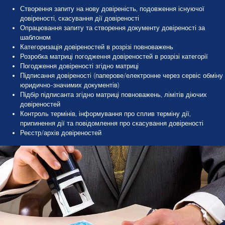
Створення запиту на нову довіреність, подовження існуючої
довіреності, скасування дії довіреності
Опрацювання запиту та створення документу довіреності за
шаблоном
Категоризація довіреностей в розрізі повноважень
Розробка матриці погодження довіреностей в розрізі категорії
Погодження довіреності згідно матриці
Підписання довіреності (паперове/електронне через сервіс обміну
юридично-значимих документів)
Підбір підписанта згідно матриці повноважень, лімітів діючих
довіреностей
Контроль термінів, інформування про сплив терміну дії,
припинення дії та повідомлення про скасування довіреності
Реєстр/архів довіреностей