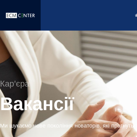
Кар'єра
Вакансії
Ми шукаємо нове покоління новаторів, які прагнуть 