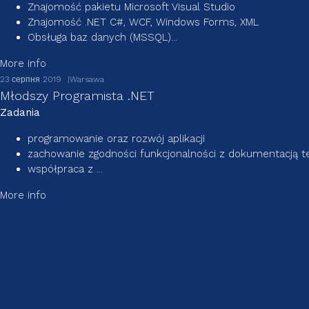
Znajomość pakietu Microsoft Visual Studio
Znajomość .NET C#, WCF, Windows Forms, XML
Obsługa baz danych (MSSQL)...
More info
23 серпня 2019
Warsawa
Młodszy Programista .NET
Zadania
programowanie oraz rozwój aplikacji
zachowanie zgodności funkcjonalności z dokumentacją t
współpraca z ...
More info