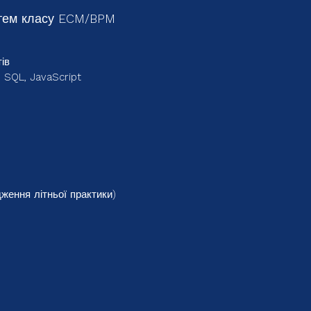
стем класу ECM/BPM
ів
, SQL, JavaScript
ення літньої практики)