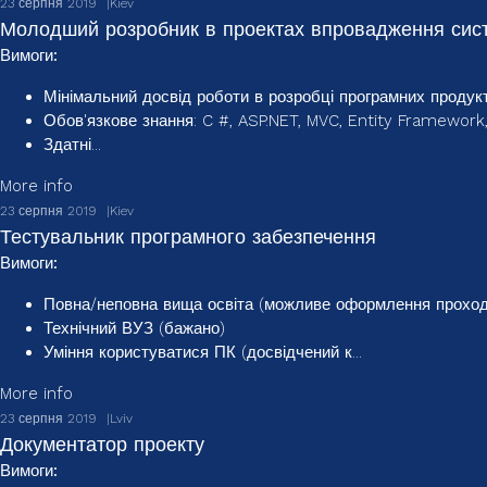
23 серпня 2019
Kiev
Молодший розробник в проектах впровадження си
Вимоги:
Мінімальний досвід роботи в розробці програмних продукт
Обов'язкове знання: C #, ASP.NET, MVC, Entity Framework
Здатні...
More info
23 серпня 2019
Kiev
Тестувальник програмного забезпечення
Вимоги:
Повна/неповна вища освіта (можливе оформлення проходж
Технічний ВУЗ (бажано)
Уміння користуватися ПК (досвідчений к...
More info
23 серпня 2019
Lviv
Документатор проекту
Вимоги: