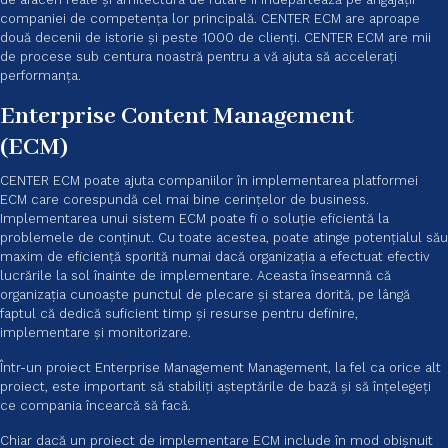
companiei de competența lor principală. CENTER ECM are aproape
două decenii de istorie și peste 1000 de clienți. CENTER ECM are mii
de procese sub centura noastră pentru a vă ajuta să accelerați
performanța.
Enterprise Content Management
(ECM)
CENTER ECM poate ajuta companiilor în implementarea platformei
ECM care corespundă cel mai bine cerințelor de business.
Implementarea unui sistem ECM poate fi o soluție eficientă la
problemele de conținut. Cu toate acestea, poate atinge potențialul său
maxim de eficiență sporită numai dacă organizația a efectuat efectiv
lucrările la sol înainte de implementare. Aceasta înseamnă că
organizația cunoaște punctul de plecare și starea dorită, pe lângă
faptul că dedică suficient timp și resurse pentru definire,
implementare și monitorizare.
Într-un proiect Enterprise Management Management, la fel ca orice alt
proiect, este important să stabiliți așteptările de bază și să înțelegeți
ce compania încearcă să facă.
Chiar dacă un proiect de implementare ECM include în mod obișnuit