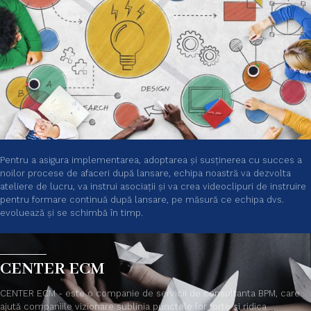
Pentru a asigura implementarea, adoptarea și susținerea cu succes a
noilor procese de afaceri după lansare, echipa noastră va dezvolta
ateliere de lucru, va instrui asociații și va crea videoclipuri de instruire
pentru formare continuă după lansare, pe măsură ce echipa dvs.
evoluează și se schimbă în timp.
CENTER ECM
CENTER ECM - este o companie de servicii de consultanta BPM, care
ajută companiile vizionare sublinia punctele lor forte si ridica