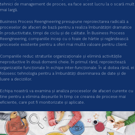
tehnici de management de proces, ea face acest lucru la o scară mult
mai largă.
Business Process Reengineering presupune reproiectarea radicală a
proceselor de afaceri de bază pentru a realiza îmbunătățiri dramatice
în productivitate, timpi de ciclu și de calitate. În Business Process
Reengineering, companiile incep cu o foaie de hârtie și regândească
procesele existente pentru a oferi mai multă valoare pentru client.
Companiile reduc straturile organizaționale și elimină activitățile
neproductive în două domenii cheie. În primul rând, reproiectează
organizațiile funcționale în echipe inter-funcționale. În al doilea rând, ei
folosesc tehnologia pentru a îmbunătăți diseminarea de date și de
luare a deciziilor.
Echipa noastră va examina și analiza proceselor de afaceri curente cu
tine pentru a elimina deșeurile în timp ce crearea de procese mai
eficiente, care pot fi monitorizate și aplicate.