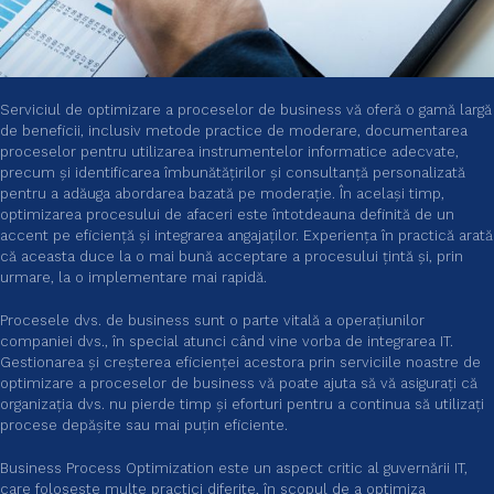
Serviciul de optimizare a proceselor de business vă oferă o gamă largă
de beneficii, inclusiv metode practice de moderare, documentarea
proceselor pentru utilizarea instrumentelor informatice adecvate,
precum și identificarea îmbunătățirilor și consultanță personalizată
pentru a adăuga abordarea bazată pe moderație. În același timp,
optimizarea procesului de afaceri este întotdeauna definită de un
accent pe eficiență și integrarea angajaților. Experiența în practică arată
că aceasta duce la o mai bună acceptare a procesului țintă și, prin
urmare, la o implementare mai rapidă.
Procesele dvs. de business sunt o parte vitală a operațiunilor
companiei dvs., în special atunci când vine vorba de integrarea IT.
Gestionarea și creșterea eficienței acestora prin serviciile noastre de
optimizare a proceselor de business vă poate ajuta să vă asigurați că
organizația dvs. nu pierde timp și eforturi pentru a continua să utilizați
procese depășite sau mai puțin eficiente.
Business Process Optimization este un aspect critic al guvernării IT,
care foloseste multe practici diferite, în scopul de a optimiza