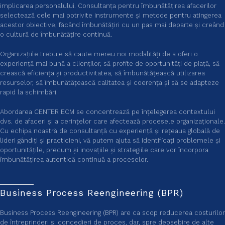
implicarea personalului. Consultanța pentru îmbunătățirea afacerilor
selectează cele mai potrivite instrumente și metode pentru atingerea
acestor obiective, făcând îmbunătățiri cu un pas mai departe și creând
o cultură de îmbunătățire continuă.
Organizațiile trebuie să caute mereu noi modalități de a oferi o
experiență mai bună a clienților, să profite de oportunități de piață, să
crească eficiența și productivitatea, să îmbunătățească utilizarea
resurselor, să îmbunătățească calitatea și coerența și să se adapteze
rapid la schimbări.
Abordarea CENTER ECM se concentrează pe înțelegerea contextului
dvs. de afaceri și a cerințelor care afectează procesele organizaționale.
Cu echipa noastră de consultanță cu experiență și rețeaua globală de
lideri gândiți și practicieni, vă putem ajuta să identificați problemele și
oportunitățile, precum și inovațiile și strategiile care vor încorpora
îmbunătățirea autentică continuă a proceselor.
Business Process Reengineering (BPR)
Business Process Reengineering (BPR) are ca scop reducerea costurilor
de întreprinderi și concedieri de proces, dar, spre deosebire de alte