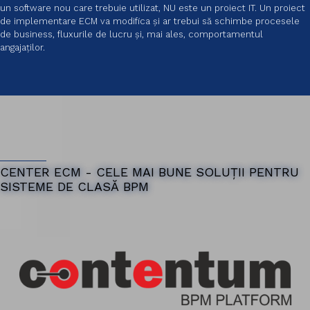
un software nou care trebuie utilizat, NU este un proiect IT. Un proiect
de implementare ECM va modifica și ar trebui să schimbe procesele
de business, fluxurile de lucru și, mai ales, comportamentul
angajaților.
CENTER ECM - CELE MAI BUNE SOLUȚII PENTRU
SISTEME DE CLASĂ BPM