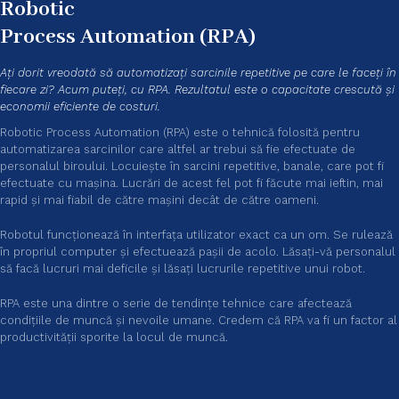
Robotic
Process Automation (RPA)
Ați dorit vreodată să automatizați sarcinile repetitive pe care le faceți în
fiecare zi? Acum puteți, cu RPA. Rezultatul este o capacitate crescută și
economii eficiente de costuri.
Robotic Process Automation (RPA) este o tehnică folosită pentru
automatizarea sarcinilor care altfel ar trebui să fie efectuate de
personalul biroului. Locuiește în sarcini repetitive, banale, care pot fi
efectuate cu mașina. Lucrări de acest fel pot fi făcute mai ieftin, mai
rapid și mai fiabil de către mașini decât de către oameni.
Robotul funcționează în interfața utilizator exact ca un om. Se rulează
în propriul computer și efectuează pașii de acolo. Lăsați-vă personalul
să facă lucruri mai deficile și lăsați lucrurile repetitive unui robot.
RPA este una dintre o serie de tendințe tehnice care afectează
condițiile de muncă și nevoile umane. Credem că RPA va fi un factor al
productivității sporite la locul de muncă.