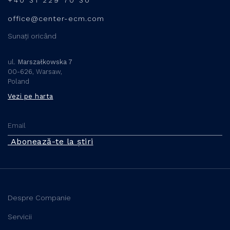
+40 31 229 70 30
office@center-ecm.com
Sunați oricând
ul.
Marszałkowska 7
00-626, Warsaw,
Poland
Vezi pe harta
Abonează-te la știri
Despre Companie
Servicii