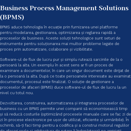
Business Process Management Solutions
(BPMS)
BPMS aduce tehnologia în ecuație prin furnizarea unei platforme
pentru modelarea, gestionarea, optimizarea și reglarea rapidă a
proceselor de business. Aceste soluții tehnologice sunt seturi de
instrumente pentru soluționarea mai multor probleme legate de
proces prin automatizare, colaborare și vizibilitate.
Software-ul de flux de lucru pur și simplu rutează sarcinile de la o
persoană la alta. Un exemplu în acest sens ar fi un proces de
examinare a documentelor, în care un singur document este dirijat de
la o persoană la alta. După ce toate persoanele interesate au examinat
documentul, procesul este finalizat. O soluție de gestionare a
proceselor de afaceri (BPMS) duce software-ul de flux de lucru la un
nivel cu totul nou.
Dezvoltarea, construirea, automatizarea și integrarea proceselor de
business cu un BPMS permite unei companii să economisească timp
și să reducă costurile (optimizând procesele manuale care se fac zi de
zi în procese electronice pe ușor de utilizat, eficiente și urmăribile). În
schimb, să-ți faci timp pentru a codifica și a construi motorul regulilor
de afaceri reale și arhitectura de rutare îi îndepărtează pe angajații