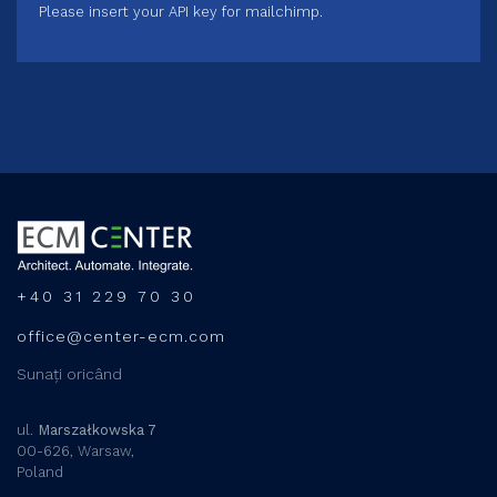
Please insert your API key for mailchimp.
+40 31 229 70 30
office@center-ecm.com
Sunați oricând
ul.
Marszałkowska 7
00-626, Warsaw,
Poland