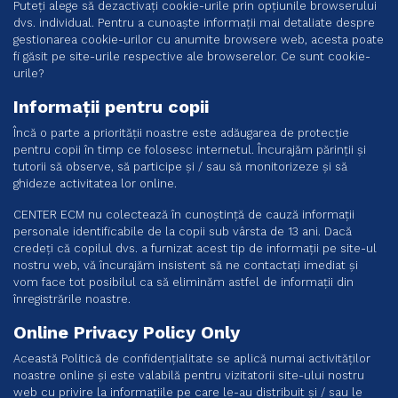
Puteți alege să dezactivați cookie-urile prin opțiunile browserului
dvs. individual. Pentru a cunoaște informații mai detaliate despre
gestionarea cookie-urilor cu anumite browsere web, acesta poate
fi găsit pe site-urile respective ale browserelor. Ce sunt cookie-
urile?
Informații pentru copii
Încă o parte a priorității noastre este adăugarea de protecție
pentru copii în timp ce folosesc internetul. Încurajăm părinții și
tutorii să observe, să participe și / sau să monitorizeze și să
ghideze activitatea lor online.
CENTER ECM nu colectează în cunoștință de cauză informații
personale identificabile de la copii sub vârsta de 13 ani. Dacă
credeți că copilul dvs. a furnizat acest tip de informații pe site-ul
nostru web, vă încurajăm insistent să ne contactați imediat și
vom face tot posibilul ca să eliminăm astfel de informații din
înregistrările noastre.
Online Privacy Policy Only
Această Politică de confidențialitate se aplică numai activităților
noastre online și este valabilă pentru vizitatorii site-ului nostru
web cu privire la informațiile pe care le-au distribuit și / sau le