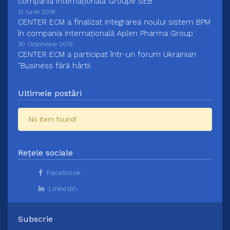
compania internațională Groupe SEB
12 Iunie 2018
CENTER ECM a finalizat integrarea noului sistem BPM
în compania internațională Aplen Pharma Group
30 Octombrie 2019
CENTER ECM a participat într-un forum Ukrainian
"Business fără hârtii
Ultimele postări
No item found!
Rețele sociale
Facebook
Linkedin
Subscrie