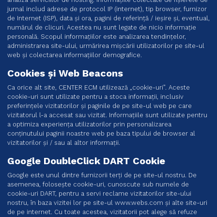
jurnal includ adrese de protocol IP (internet), tip browser, furnizor
de Internet (ISP), data și ora, pagini de referință / ieșire și, eventual,
numărul de clicuri. Acestea nu sunt legate de nicio informație
personală. Scopul informațiilor este analizarea tendințelor,
administrarea site-ului, urmărirea mișcării utilizatorilor pe site-ul
web și colectarea informațiilor demografice.
Cookies și Web Beacons
Ca orice alt site, CENTER ECM utilizează „cookie-uri”. Aceste
cookie-uri sunt utilizate pentru a stoca informații, inclusiv
preferințele vizitatorilor și paginile de pe site-ul web pe care
vizitatorul l-a accesat sau vizitat. Informațiile sunt utilizate pentru
a optimiza experiența utilizatorilor prin personalizarea
conținutului paginii noastre web pe baza tipului de browser al
vizitatorilor și / sau al altor informații.
Google DoubleClick DART Cookie
Google este unul dintre furnizorii terți de pe site-ul nostru. De
asemenea, folosește cookie-uri, cunoscute sub numele de
cookie-uri DART, pentru a servi reclame vizitatorilor site-ului
nostru, în baza vizitei lor pe site-ul www.webs.com și alte site-uri
de pe internet. Cu toate acestea, vizitatorii pot alege să refuze