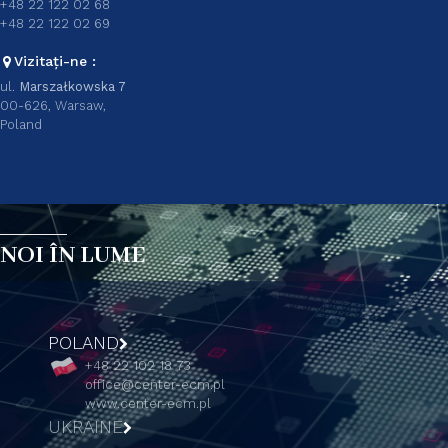
+48 22 122 02 68
+48 22 122 02 69
Vizitați-ne :
ul.
Marszałkowska 7
00-626, Warsaw,
Poland
NOI ÎN LUME
POLAND
+48 22 102 18 73
office@center-ecm.pl
www.center-ecm.pl
UKRAINE