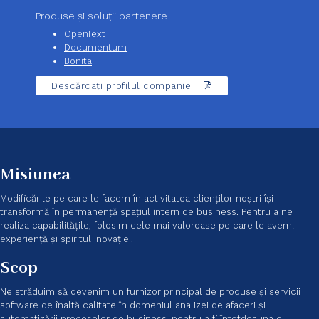
Produse și soluții partenere
OpenText
Documentum
Bonita
Descărcați profilul companiei
Misiunea
Modificările pe care le facem în activitatea clienților noștri își
transformă în permanență spațiul intern de business. Pentru a ne
realiza capabilitățile, folosim cele mai valoroase pe care le avem:
experiență și spiritul inovației.
Scop
Ne străduim să devenim un furnizor principal de produse și servicii
software de înaltă calitate în domeniul analizei de afaceri și
automatizării proceselor de business, pentru a fi întotdeauna o