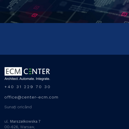
+40 31 229 70 30
office@center-ecm.com
Sunați oricând
ul.
Marszałkowska 7
00-626, Warsaw,